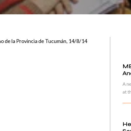
no de la Provincia de Tucumán, 14/8/14
MB
An
A n
at t
He