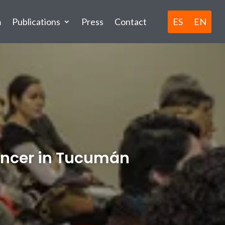
ES
EN
m
Publications
Press
Contact
cancer in Tucumán