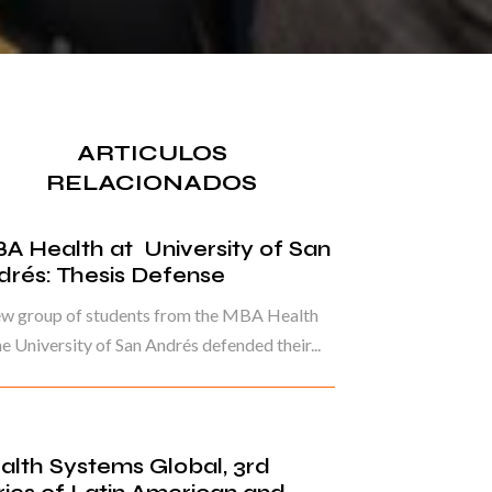
ARTICULOS
RELACIONADOS
A Health at University of San
drés: Thesis Defense
ew group of students from the MBA Health
he University of San Andrés defended their...
alth Systems Global, 3rd