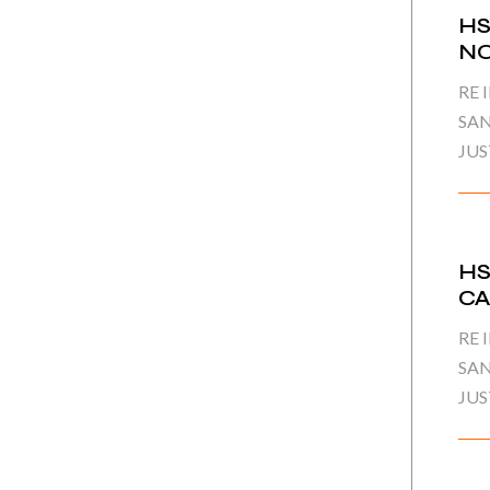
HS
N
RE 
SAN
JUS
HS
CA
RE 
SAN
JUS