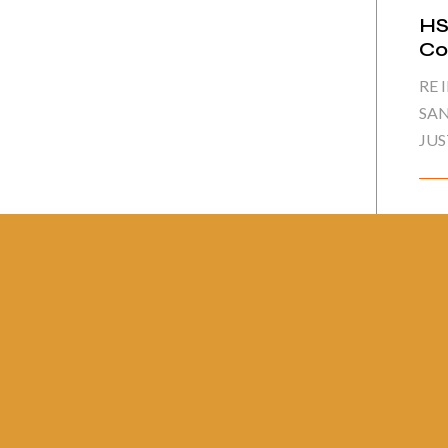
HS
Co
RE 
SAN
JUS
Pág