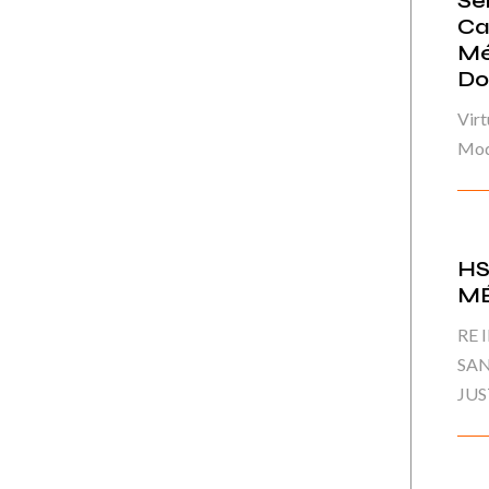
Se
Ca
Mé
Do
Virt
Mod
HS
M
RE 
SAN
JUS