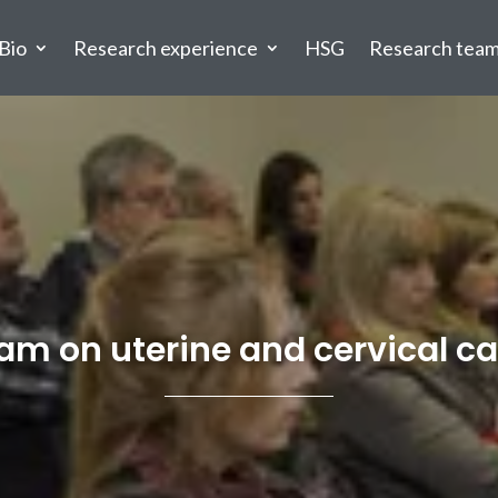
Bio
Research experience
HSG
Research tea
am on uterine and cervical 