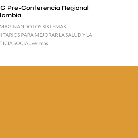
G Pre-Conferencia Regional
lombia
IMAGINANDO LOS SISTEMAS
ITARIOS PARA MEJORAR LA SALUD Y LA
TICIA SOCIAL ver más
ina 1 de 6
1
2
3
4
5
6
»