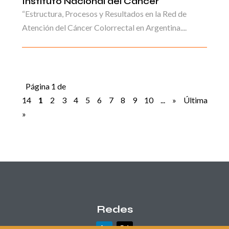
Instituto Nacional del Cáncer
“Estructura, Procesos y Resultados en la Red de
Atención del Cáncer Colorrectal en Argentina....
Página 1 de
14
1
2
3
4
5
6
7
8
9
10
...
»
Última
»
Redes