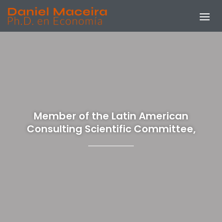
Member of the Latin American
Consulting Scientific Committee,