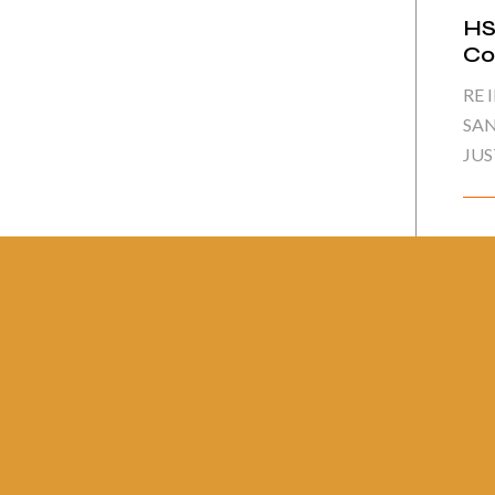
HS
Co
RE 
SAN
JUS
Pág