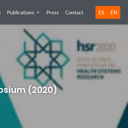
ES
EN
m
Publications
Press
Contact
posium (2020)