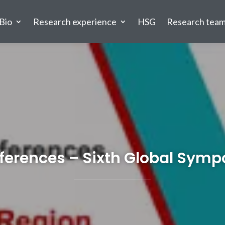
Bio
Research experience
HSG
Research tea
erences – Sixth Global Sym