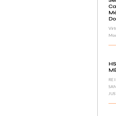
Se
Ca
Mé
Do
Virt
Mod
HS
M
RE 
SAN
JUS