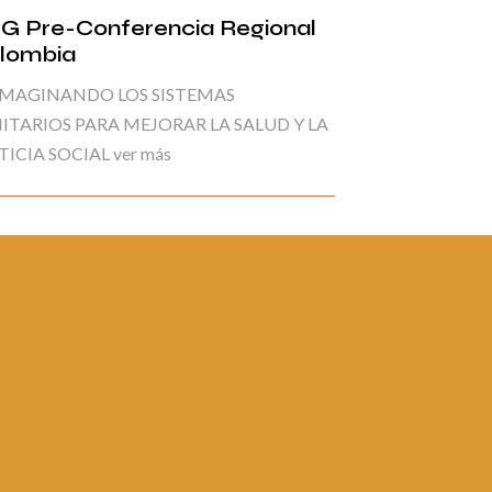
G Pre-Conferencia Regional
lombia
IMAGINANDO LOS SISTEMAS
ITARIOS PARA MEJORAR LA SALUD Y LA
TICIA SOCIAL ver más
ina 1 de 6
1
2
3
4
5
6
»