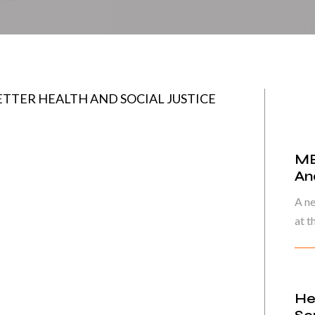
ETTER HEALTH AND SOCIAL JUSTICE
MB
An
A n
at t
He