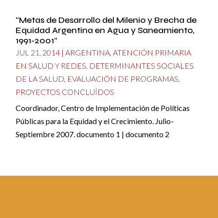
“Metas de Desarrollo del Milenio y Brecha de
Equidad Argentina en Agua y Saneamiento,
1991-2001”
JUL 21, 2014
|
ARGENTINA
,
ATENCIÓN PRIMARIA
EN SALUD Y REDES
,
DETERMINANTES SOCIALES
DE LA SALUD
,
EVALUACIÓN DE PROGRAMAS
,
PROYECTOS CONCLUÍDOS
Coordinador, Centro de Implementación de Políticas
Públicas para la Equidad y el Crecimiento. Julio-
Septiembre 2007. documento 1 | documento 2
“Gasto en Salud en Países de Ingreso Medio»
JUL 10, 2014
|
ASEGURAMIENTO SOCIAL EN SALUD
,
DETERMINANTES SOCIALES DE LA SALUD
,