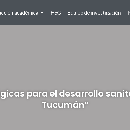
ucción académica
HSG
Equipo de investigación
P
gicas para el desarrollo sanit
Tucumán”