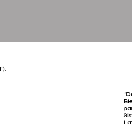
F).
“D
Bi
par
Si
Lat