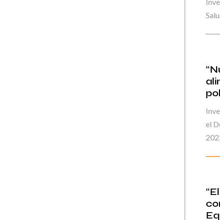
Inv
Salu
“N
al
pol
Inve
el 
202
“E
co
Eq