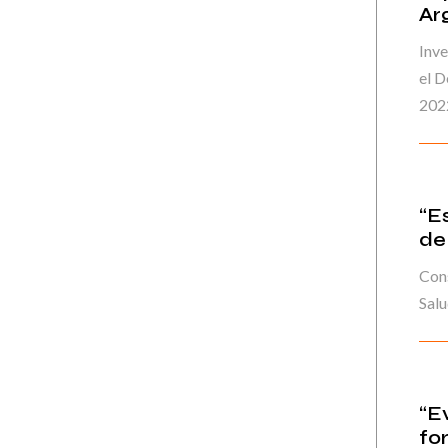
Ar
Inve
el 
202
“E
de
Cons
Sal
“E
fo