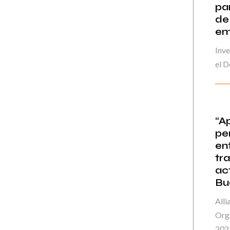
pa
de
em
Inve
el D
“A
pe
en
tr
ac
Bu
Alli
Orga
202