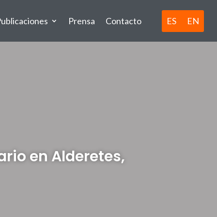
ES
EN
ublicaciones
Prensa
Contacto
ario en Alderetes,