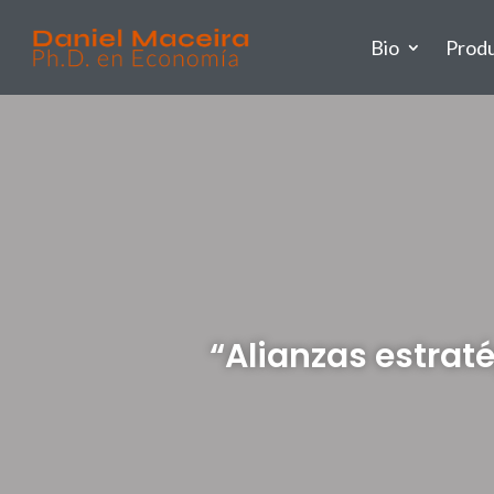
Bio
Prod
“Alianzas estraté