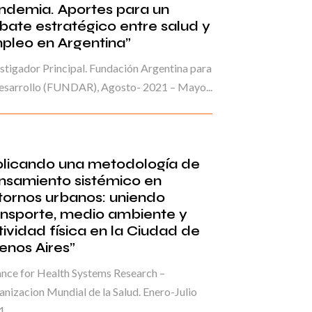
ndemia. Aportes para un
bate estratégico entre salud y
pleo en Argentina”
stigador Principal. Fundación Argentina para
esarrollo (FUNDAR), Agosto- 2021 – Mayo...
plicando una metodología de
nsamiento sistémico en
tornos urbanos: uniendo
ansporte, medio ambiente y
tividad física en la Ciudad de
enos Aires”
ance for Health Systems Research –
nizacion Mundial de la Salud. Enero-Julio
1.