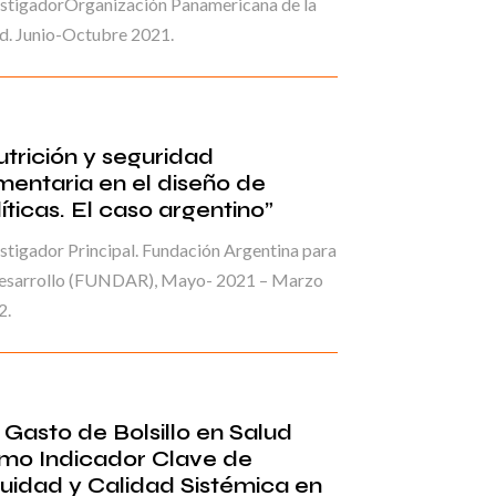
estigadorOrganización Panamericana de la
d. Junio-Octubre 2021.
utrición y seguridad
imentaria en el diseño de
íticas. El caso argentino”
stigador Principal. Fundación Argentina para
Desarrollo (FUNDAR), Mayo- 2021 – Marzo
2.
l Gasto de Bolsillo en Salud
mo Indicador Clave de
uidad y Calidad Sistémica en