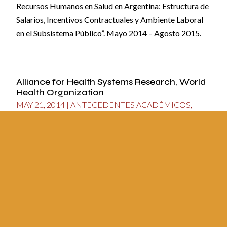
Recursos Humanos en Salud en Argentina: Estructura de
Salarios, Incentivos Contractuales y Ambiente Laboral
en el Subsistema Público”. Mayo 2014 – Agosto 2015.
Alliance for Health Systems Research, World
Health Organization
MAY 21, 2014
|
ANTECEDENTES ACADÉMICOS
,
PREMIOS, FONDOS PARA INVESTIGACIÓN, Y
BECAS DE ESTUDIO
Fondo Regional para Fortalecer el desarrollo de Redes
Latinoamericanas de Investigación en Políticas y
Sistemas de Salud, 2013.
Gobierno Argentino, Ministerio de Salud,