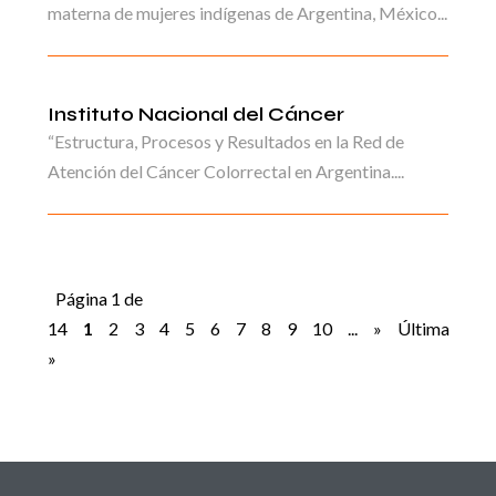
materna de mujeres indígenas de Argentina, México...
Instituto Nacional del Cáncer
“Estructura, Procesos y Resultados en la Red de
Atención del Cáncer Colorrectal en Argentina....
Página 1 de
14
1
2
3
4
5
6
7
8
9
10
...
»
Última
»