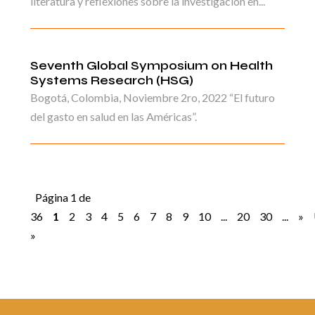
literatura y reflexiones sobre la investigación en...
Seventh Global Symposium on Health
Systems Research (HSG)
Bogotá, Colombia, Noviembre 2ro, 2022 “El futuro
del gasto en salud en las Américas”.
Página 1 de
36
1
2
3
4
5
6
7
8
9
10
...
20
30
...
»
»