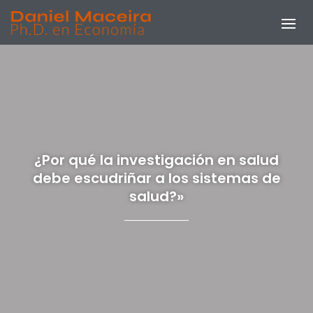
¿Por qué la investigación en salud
debe escudriñar a los sistemas de
salud?»