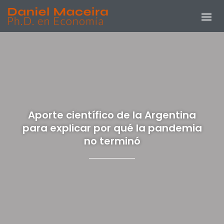
Aporte científico de la Argentina
para explicar por qué la pandemia
no terminó