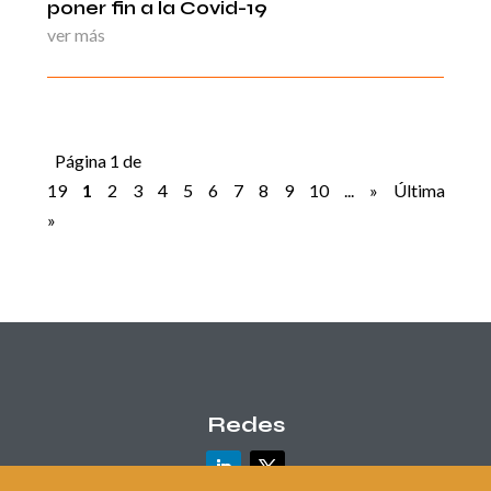
poner fin a la Covid-19
ver más
Página 1 de
19
1
2
3
4
5
6
7
8
9
10
...
»
Última
»
Redes