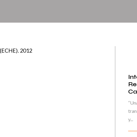
 (ECHE). 2012
In
Re
Ca
“Una
tran
y...