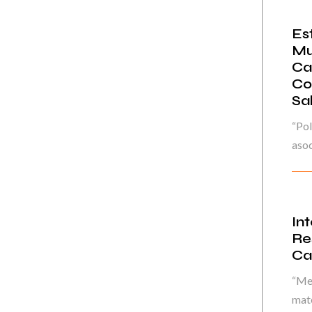
Es
Mu
Car
Co
Sa
“Pol
asoc
In
Re
Ca
“Mej
mate