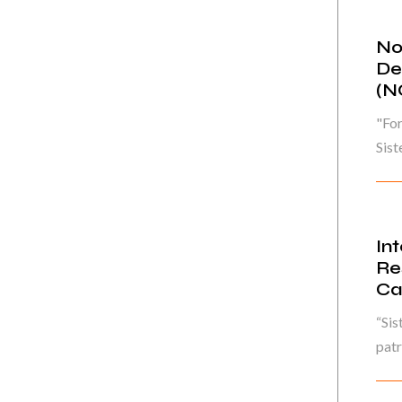
No
De
(N
"For
Sist
In
Re
Ca
“Sis
patr