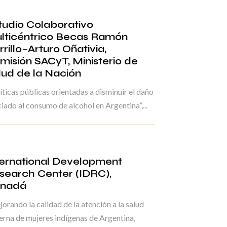
tudio Colaborativo
lticéntrico Becas Ramón
rillo–Arturo Oñativia,
misión SACyT, Ministerio de
lud de la Nación
íticas públicas orientadas a disminuir el daño
iado al consumo de alcohol en Argentina”,...
ternational Development
search Center (IDRC),
nadá
orando la calidad de la atención a la salud
rna de mujeres indígenas de Argentina,