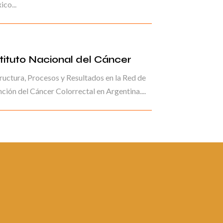
co...
stituto Nacional del Cáncer
ructura, Procesos y Resultados en la Red de
ción del Cáncer Colorrectal en Argentina....
ina 1 de
1
2
3
4
5
6
7
8
9
10
...
»
Última