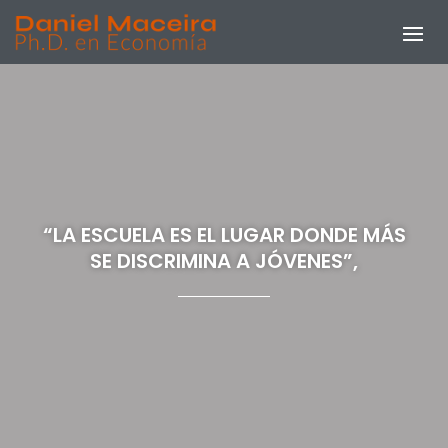
“LA ESCUELA ES EL LUGAR DONDE MÁS
SE DISCRIMINA A JÓVENES”,