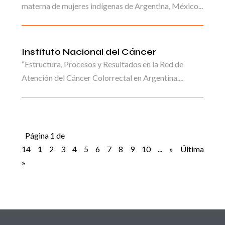
materna de mujeres indígenas de Argentina, México...
Instituto Nacional del Cáncer
“Estructura, Procesos y Resultados en la Red de
Atención del Cáncer Colorrectal en Argentina....
Página 1 de
14
1
2
3
4
5
6
7
8
9
10
...
»
Última
»