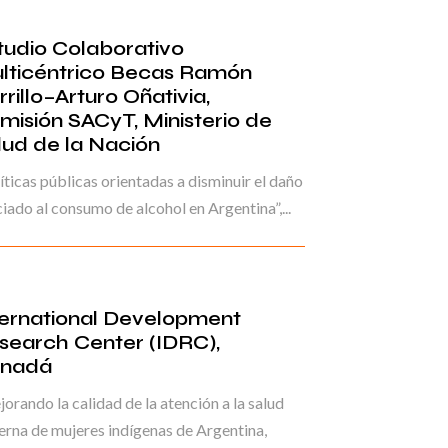
tudio Colaborativo
lticéntrico Becas Ramón
rillo–Arturo Oñativia,
misión SACyT, Ministerio de
lud de la Nación
íticas públicas orientadas a disminuir el daño
iado al consumo de alcohol en Argentina”,...
ternational Development
search Center (IDRC),
nadá
orando la calidad de la atención a la salud
rna de mujeres indígenas de Argentina,