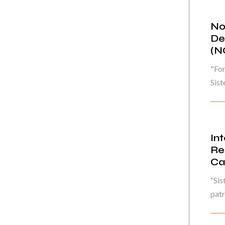
No
De
(N
"For
Sist
In
Re
Ca
“Sis
patr