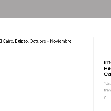
El Cairo, Egipto. Octubre – Noviembre
In
Re
Ca
“Una
tran
y...