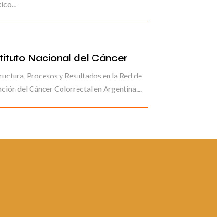
co...
stituto Nacional del Cáncer
ructura, Procesos y Resultados en la Red de
ción del Cáncer Colorrectal en Argentina....
ina 1 de
1
2
3
4
5
6
7
8
9
10
...
»
Última