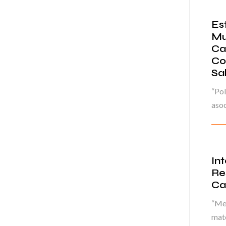
Es
Mu
Car
Co
Sa
“Pol
asoc
In
Re
Ca
“Mej
mate