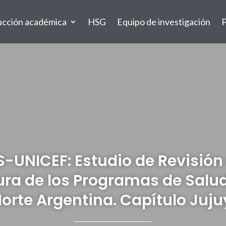
ucción académica
HSG
Equipo de investigación
P
-UNICEF: Estudio de Revisión
tura de los Programas de Salu
orte Argentina. Capítulo Juju