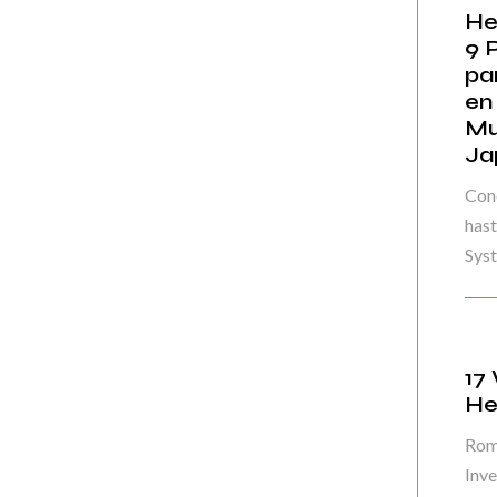
He
9 
pa
en
Mu
Ja
Cono
hast
Syst
17
He
Rom
Inve