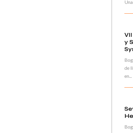
Una.
VI
y 
Sy
Bog
de l
en...
Se
He
Bog