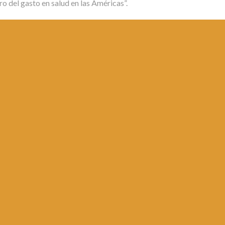
ro del gasto en salud en las Américas”.
ina 1 de
1
2
3
4
5
6
7
8
9
10
...
20
30
...
»
Última