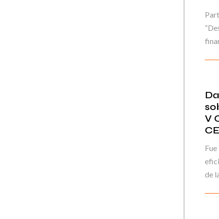
Part
“Des
fina
Da
so
V 
CE
Fue 
efic
de la