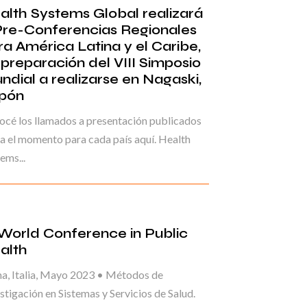
alth Systems Global realizará
Pre-Conferencias Regionales
ra América Latina y el Caribe,
 preparación del VIII Simposio
ndial a realizarse en Nagaski,
pón
cé los llamados a presentación publicados
a el momento para cada país aquí. Health
ems...
 World Conference in Public
alth
a, Italia, Mayo 2023 • Métodos de
stigación en Sistemas y Servicios de Salud.