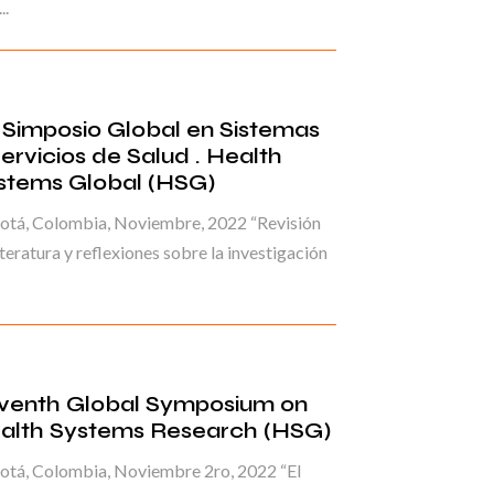
..
I Simposio Global en Sistemas
Servicios de Salud . Health
stems Global (HSG)
otá, Colombia, Noviembre, 2022 “Revisión
iteratura y reflexiones sobre la investigación
venth Global Symposium on
alth Systems Research (HSG)
otá, Colombia, Noviembre 2ro, 2022 “El