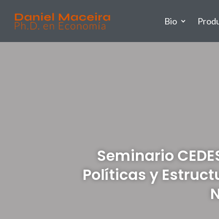
Bio
Prod
Seminario CEDES
Políticas y Estruc
N