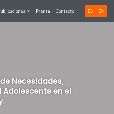
ES
EN
ublicaciones
Prensa
Contacto
 de Necesidades,
d Adolescente en el
y.