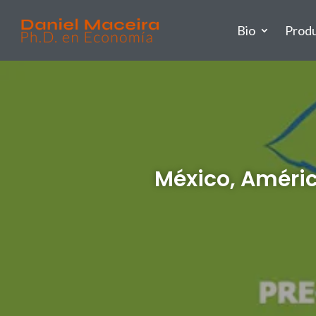
Bio
Prod
México, Améric