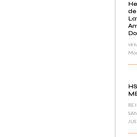
He
de
La
Am
Do
virt
Mod
HS
M
RE 
SAN
JUS