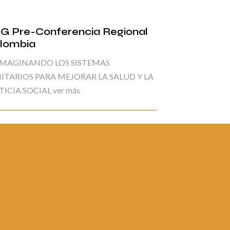
G Pre-Conferencia Regional
lombia
IMAGINANDO LOS SISTEMAS
ITARIOS PARA MEJORAR LA SALUD Y LA
TICIA SOCIAL ver más
ina 1 de 6
1
2
3
4
5
6
»