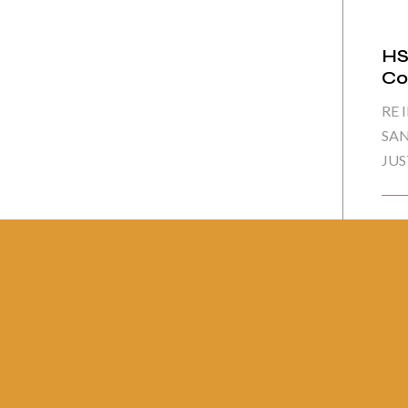
HS
Co
RE 
SAN
JUS
Pág