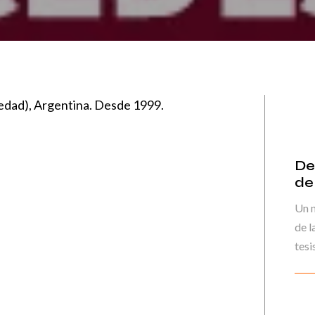
edad), Argentina. Desde 1999.
De
de
Un 
de l
tesis