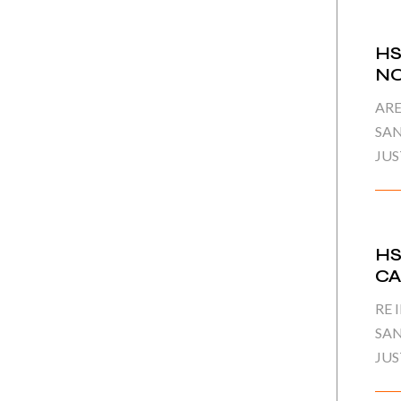
HS
N
ARE
SAN
JUS
HS
CA
RE 
SAN
JUS