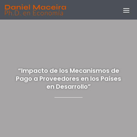
“Impacto de los Mecanismos de
Pago a Proveedores en los Países
en Desarrollo”