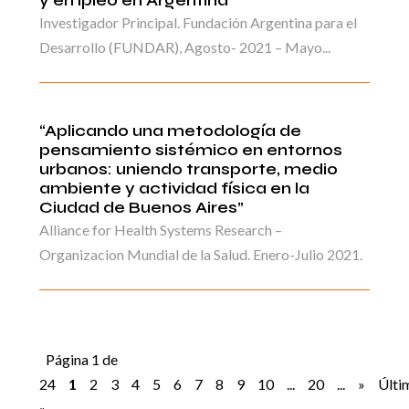
Investigador Principal. Fundación Argentina para el
Desarrollo (FUNDAR), Agosto- 2021 – Mayo...
“Aplicando una metodología de
pensamiento sistémico en entornos
urbanos: uniendo transporte, medio
ambiente y actividad física en la
Ciudad de Buenos Aires”
Alliance for Health Systems Research –
Organizacion Mundial de la Salud. Enero-Julio 2021.
Página 1 de
24
1
2
3
4
5
6
7
8
9
10
...
20
...
»
Últi
»