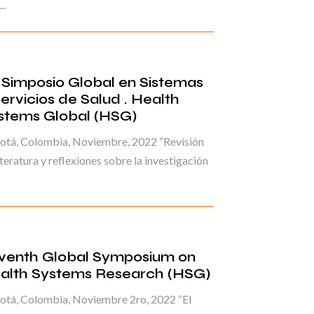
..
I Simposio Global en Sistemas
Servicios de Salud . Health
stems Global (HSG)
otá, Colombia, Noviembre, 2022 “Revisión
iteratura y reflexiones sobre la investigación
venth Global Symposium on
alth Systems Research (HSG)
otá, Colombia, Noviembre 2ro, 2022 “El