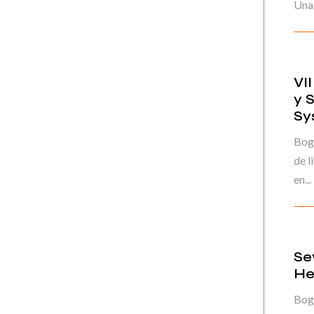
Una.
VI
y 
Sy
Bog
de l
en...
Se
He
Bog