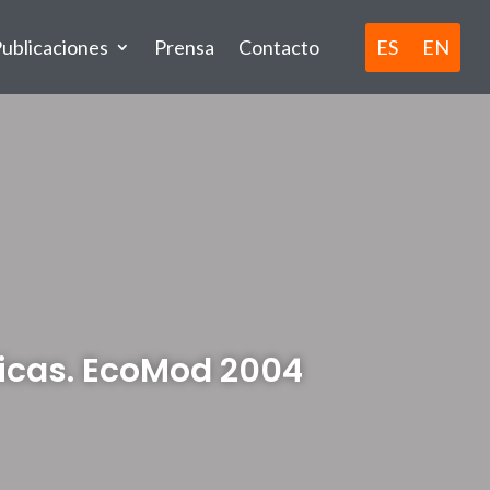
ES
EN
ublicaciones
Prensa
Contacto
ticas. EcoMod 2004