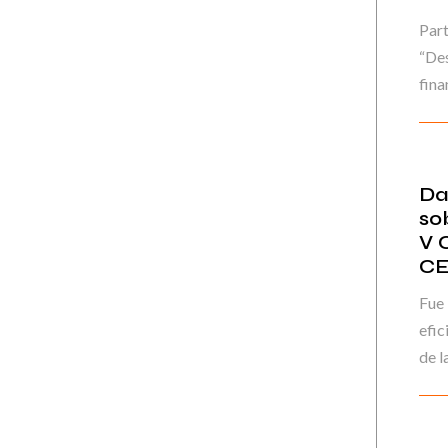
Part
“Des
fina
Da
so
V 
CE
Fue 
efic
de la