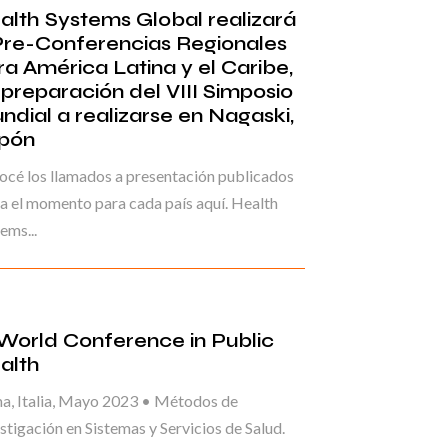
alth Systems Global realizará
Pre-Conferencias Regionales
ra América Latina y el Caribe,
 preparación del VIII Simposio
ndial a realizarse en Nagaski,
pón
cé los llamados a presentación publicados
a el momento para cada país aquí. Health
ems...
 World Conference in Public
alth
a, Italia, Mayo 2023 • Métodos de
stigación en Sistemas y Servicios de Salud.