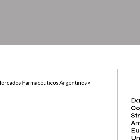
Mercados Farmacéuticos Argentinos «
Da
Co
Str
Am
Eu
Un