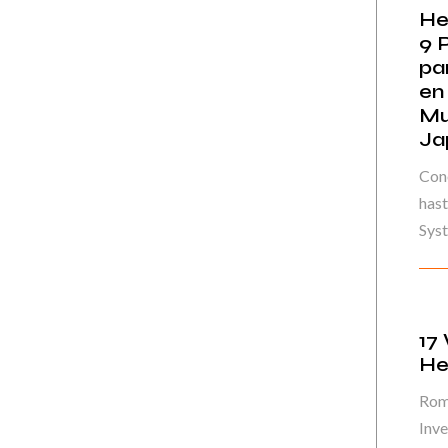
He
9 
pa
en
Mu
Ja
Cono
hast
Syst
17
He
Rom
Inve