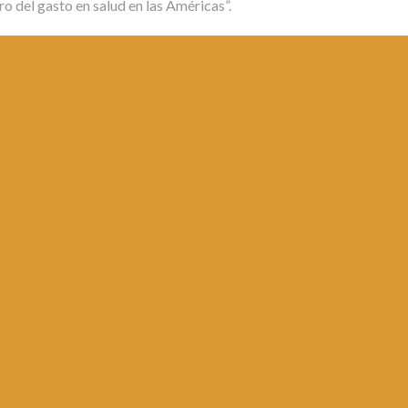
ro del gasto en salud en las Américas”.
ina 1 de
1
2
3
4
5
6
7
8
9
10
...
20
30
...
»
Última