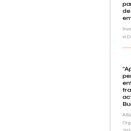
pa
de
em
Inve
el D
“A
pe
en
tr
ac
Bu
Alli
Orga
202