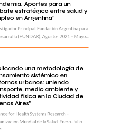
ndemia. Aportes para un
bate estratégico entre salud y
pleo en Argentina”
stigador Principal. Fundación Argentina para
esarrollo (FUNDAR), Agosto- 2021 – Mayo...
plicando una metodología de
nsamiento sistémico en
tornos urbanos: uniendo
ansporte, medio ambiente y
tividad física en la Ciudad de
enos Aires”
ance for Health Systems Research –
nizacion Mundial de la Salud. Enero-Julio
1.