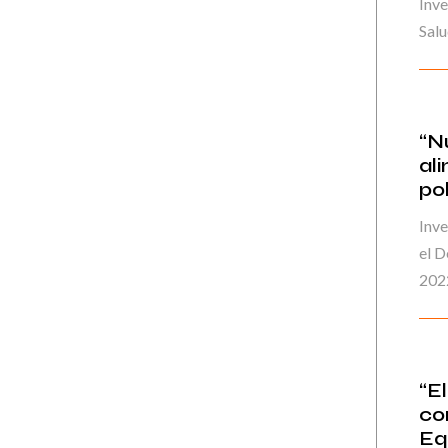
Inv
Salu
“N
al
pol
Inve
el 
202
“E
co
Eq