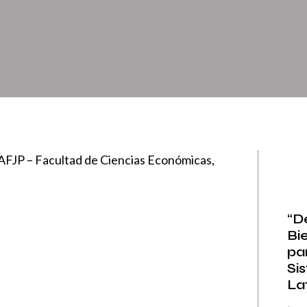
 AFJP – Facultad de Ciencias Económicas,
“D
Bi
par
Si
Lat