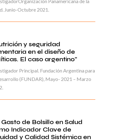
estigadorOrganización Panamericana de la
d. Junio-Octubre 2021.
utrición y seguridad
imentaria en el diseño de
íticas. El caso argentino”
stigador Principal. Fundación Argentina para
Desarrollo (FUNDAR), Mayo- 2021 – Marzo
2.
l Gasto de Bolsillo en Salud
mo Indicador Clave de
uidad y Calidad Sistémica en