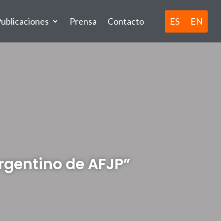
ES
EN
ublicaciones
Prensa
Contacto
rgentino de AFJP”