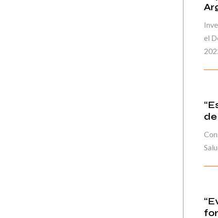
Ar
Inve
el 
202
“E
de
Cons
Sal
“E
fo