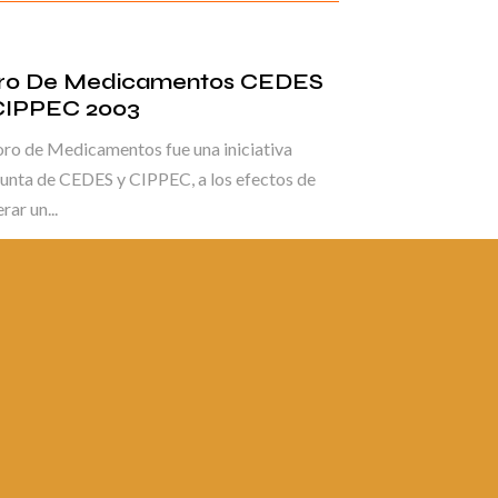
ro De Medicamentos CEDES
CIPPEC 2003
oro de Medicamentos fue una iniciativa
unta de CEDES y CIPPEC, a los efectos de
rar un...