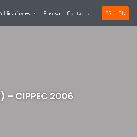
ES
EN
ublicaciones
Prensa
Contacto
I) – CIPPEC 2006