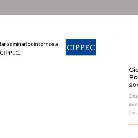
dar seminarios internos a
e CIPPEC.
Ci
Po
20
Desd
semi
Los..