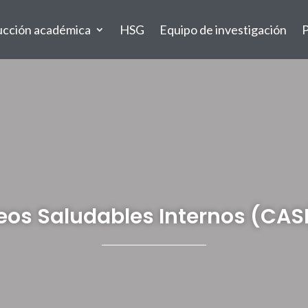
ucción académica
HSG
Equipo de investigación
P
neos Saludables Internos (CAS