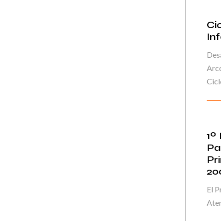
Ci
In
Desa
Arco
Ciclo
1º
Pa
Pr
20
El P
Aten