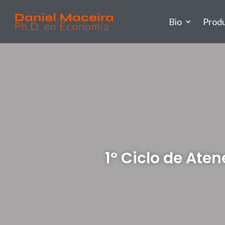
Bio
Prod
1º Ciclo de Ate