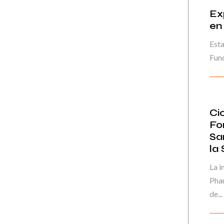
Ex
en
Esta
Fund
Cic
Fo
Sa
la
La i
Phar
de...