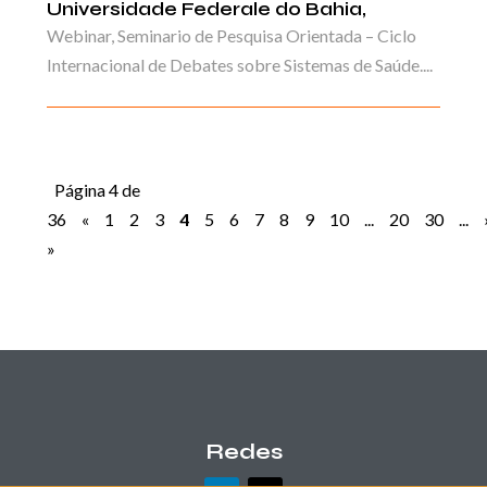
Universidade Federale do Bahia,
Webinar, Seminario de Pesquisa Orientada – Ciclo
Internacional de Debates sobre Sistemas de Saúde....
Página 4 de
36
«
1
2
3
4
5
6
7
8
9
10
...
20
30
...
»
Redes