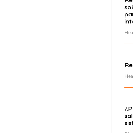
Re
so
pa
in
Hea
Re
Hea
¿P
sa
si