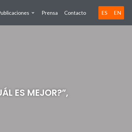
ES
EN
ublicaciones
Prensa
Contacto
UÁL ES MEJOR?”,