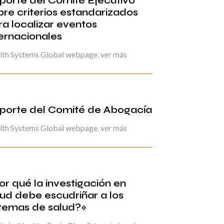
porte del Comité Ejecutivo
bre criterios estandarizados
ra localizar eventos
ternacionales
lth Systems Global webpage. ver más
porte del Comité de Abogacía
lth Systems Global webpage. ver más
or qué la investigación en
lud debe escudriñar a los
stemas de salud?»