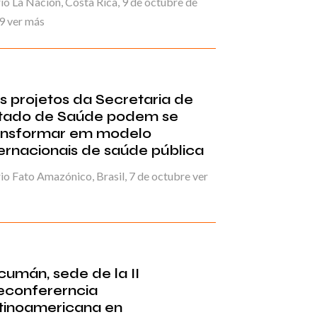
io La Nación, Costa Rica, 9 de octubre de
9 ver más
s projetos da Secretaria de
tado de Saúde podem se
ansformar em modelo
ternacionais de saúde pública
io Fato Amazónico, Brasil, 7 de octubre ver
cumán, sede de la II
econfererncia
tinoamericana en