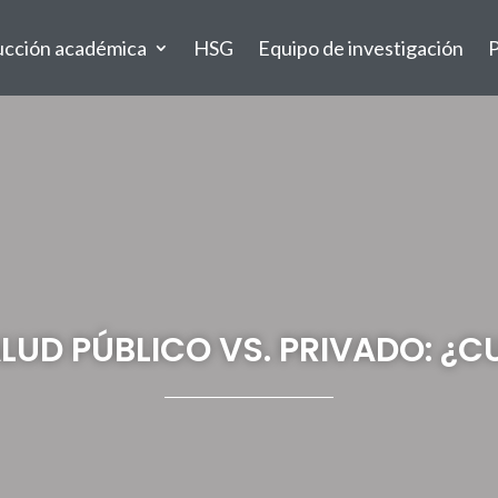
ucción académica
HSG
Equipo de investigación
P
LUD PÚBLICO VS. PRIVADO: ¿C