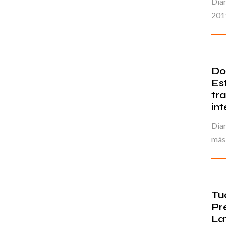
Diar
201
Do
Es
tr
in
Diar
más
Tu
Pr
La