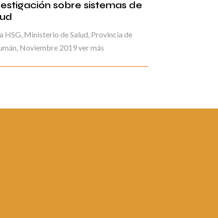
vestigación sobre sistemas de
lud
 HSG, Ministerio de Salud, Provincia de
umán, Noviembre 2019 ver más
ina 4 de
«
1
2
3
4
5
6
7
8
9
10
...
»
Última