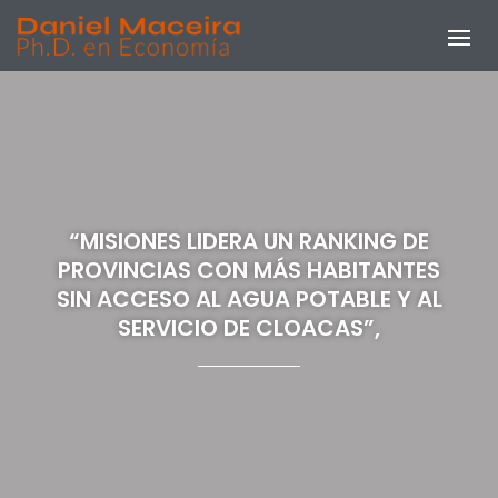
“MISIONES LIDERA UN RANKING DE
PROVINCIAS CON MÁS HABITANTES
SIN ACCESO AL AGUA POTABLE Y AL
SERVICIO DE CLOACAS”,