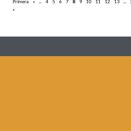
Primera
«
...
4
5
6
7
8
9
10
11
12
13
...
»
Redes
Contacto