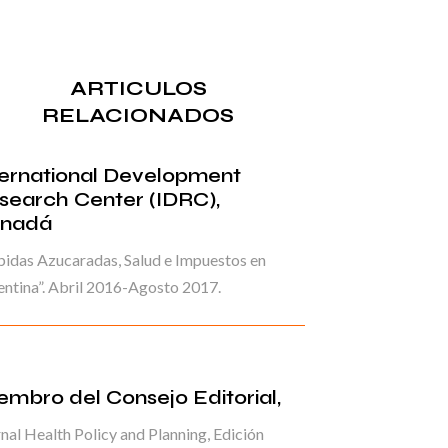
ARTICULOS
RELACIONADOS
ternational Development
search Center (IDRC),
nadá
idas Azucaradas, Salud e Impuestos en
ntina”. Abril 2016-Agosto 2017.
embro del Consejo Editorial,
nal Health Policy and Planning, Edición