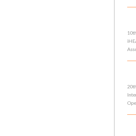
10th
iHEA
Asso
20th
Inte
Oper