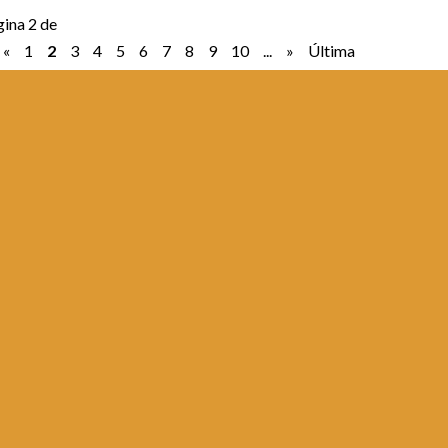
ina 2 de
«
1
2
3
4
5
6
7
8
9
10
...
»
Última