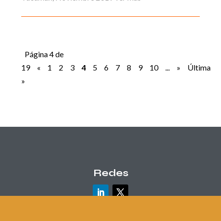
Página 4 de
19
«
1
2
3
4
5
6
7
8
9
10
...
»
Última
»
Redes