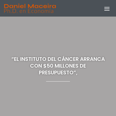
“EL INSTITUTO DEL CÁNCER ARRANCA
CON $50 MILLONES DE
PRESUPUESTO”,