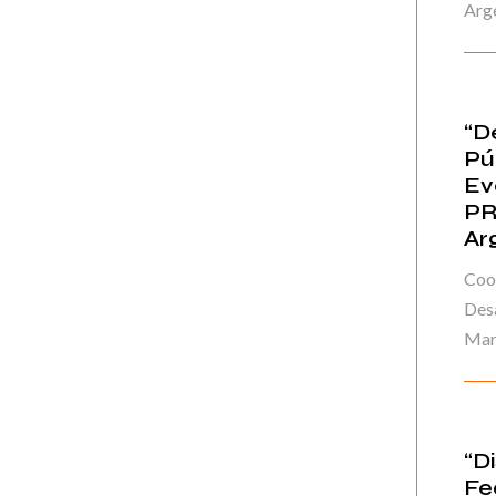
Arge
“D
Pú
Ev
PR
Ar
Coo
Desa
Marz
“D
Fe