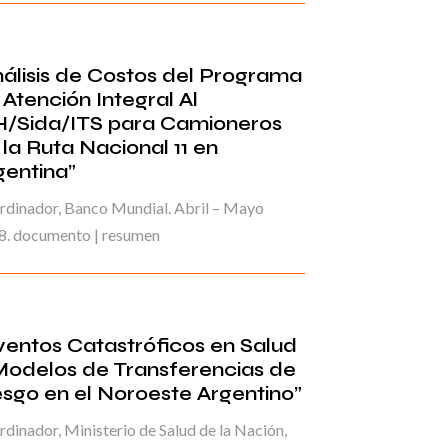
nálisis de Costos del Programa
 Atención Integral Al
H/Sida/ITS para Camioneros
 la Ruta Nacional 11 en
gentina”
rdinador, Banco Mundial. Abril – Mayo
8. documento | resumen
ventos Catastróficos en Salud
Modelos de Transferencias de
esgo en el Noroeste Argentino”
dinador, Ministerio de Salud de la Nación,