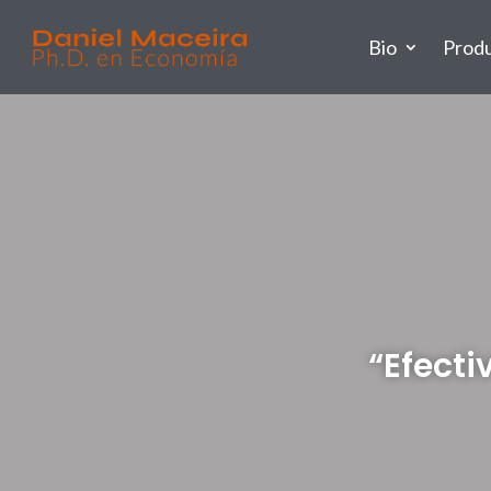
Bio
Prod
“Efecti