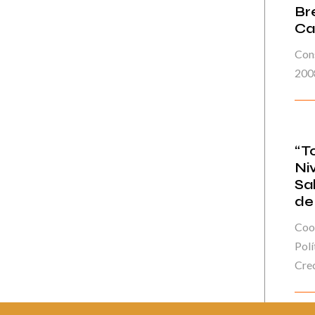
Br
Ca
Con
200
“T
Ni
Sa
de
Coo
Polí
Crec