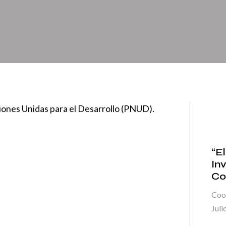
iones Unidas para el Desarrollo (PNUD).
“E
In
Co
Coor
Jul