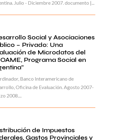
ntina. Julio - Diciembre 2007. documento |...
esarrollo Social y Asociaciones
blico – Privado: Una
aluación de Microdatos del
OAME, Programa Social en
gentina”
rdinador, Banco Interamericano de
rrollo, Oficina de Evaluación. Agosto 2007-
o 2008....
istribución de Impuestos
derales, Gastos Provinciales y