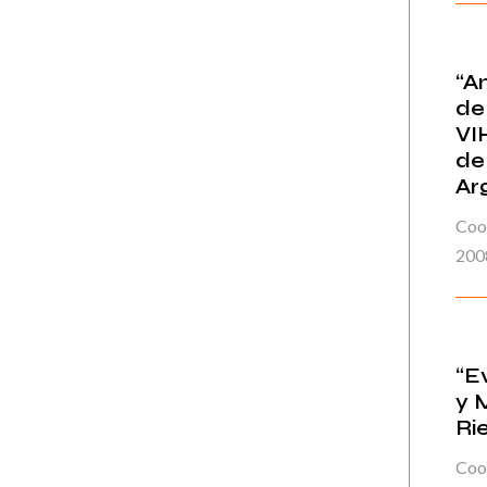
“A
de
VI
de
Ar
Coo
200
“E
y 
Ri
Coor