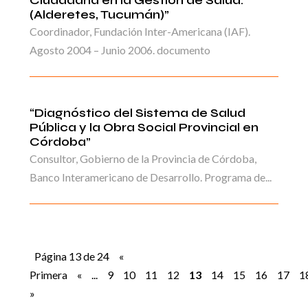
Ciudadana en la Gestión de Salud.
(Alderetes, Tucumán)”
Coordinador, Fundación Inter-Americana (IAF).
Agosto 2004 – Junio 2006. documento
“Diagnóstico del Sistema de Salud
Pública y la Obra Social Provincial en
Córdoba”
Consultor, Gobierno de la Provincia de Córdoba,
Banco Interamericano de Desarrollo. Programa de...
Página 13 de 24
«
Primera
«
...
9
10
11
12
13
14
15
16
17
1
»