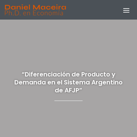
“Diferenciación de Producto y
Demanda en el Sistema Argentino
de AFJP”