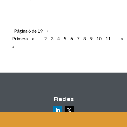
Página 6 de 19
«
Primera
«
...
2
3
4
5
6
7
8
9
10
11
...
»
»
Redes